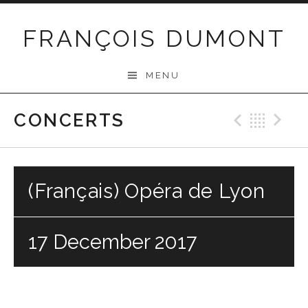
Skip
to
FRANÇOIS DUMONT
content
MENU
CONCERTS
Previo
Bac
N
(Français) Opéra de Lyon
17 December 2017