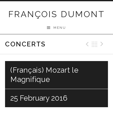
Skip
to
FRANÇOIS DUMONT
content
MENU
CONCERTS
Previo
Bac
N
(Français) Mozart le
Magnifique
25 February 2016