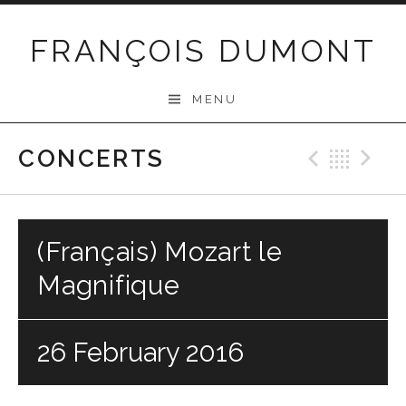
Skip
to
FRANÇOIS DUMONT
content
MENU
CONCERTS
Previo
Bac
N
(Français) Mozart le
Magnifique
26 February 2016