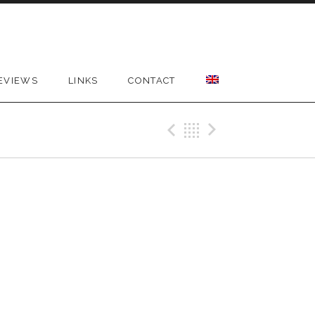
EVIEWS
LINKS
CONTACT
Previous Gig
Back
Next Gig