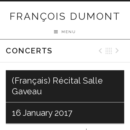
Skip
to
FRANÇOIS DUMONT
content
MENU
CONCERTS
Previo
Bac
N
(Français) Récital Salle
Gaveau
16 January 2017