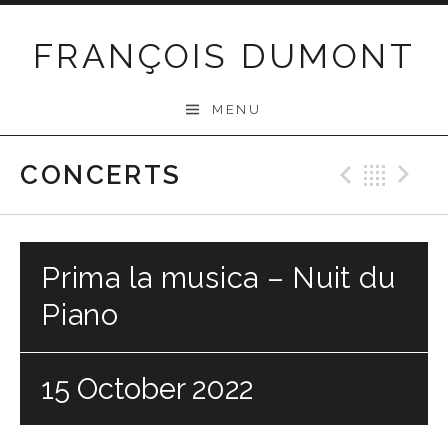
Skip
to
FRANÇOIS DUMONT
content
MENU
CONCERTS
Previo
Bac
N
Prima la musica – Nuit du
Piano
15 October 2022