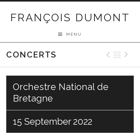
Skip
to
FRANÇOIS DUMONT
content
MENU
CONCERTS
Previo
Bac
N
Orchestre National de
Bretagne
15 September 2022