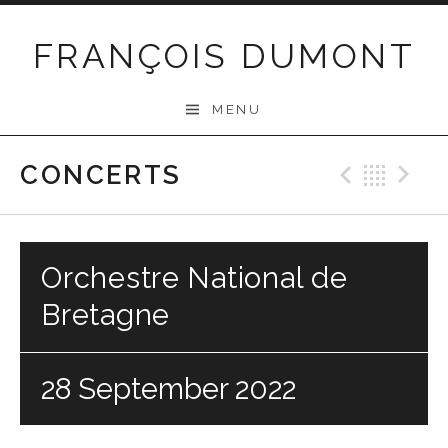
Skip
to
FRANÇOIS DUMONT
content
MENU
CONCERTS
Previo
Bac
N
Orchestre National de
Bretagne
28 September 2022