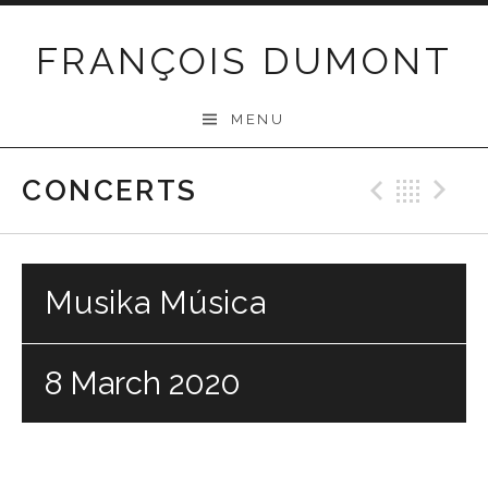
Skip
to
FRANÇOIS DUMONT
content
MENU
CONCERTS
Previo
Bac
N
Musika Música
8 March 2020