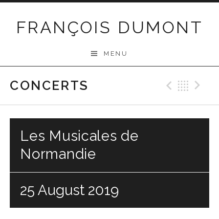
Skip
to
FRANÇOIS DUMONT
content
MENU
CONCERTS
Previo
Bac
N
Les Musicales de
Normandie
25 August 2019