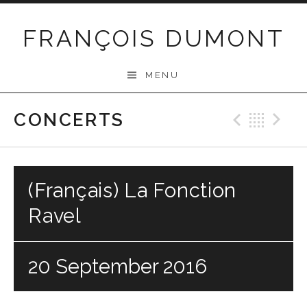
Skip
to
FRANÇOIS DUMONT
content
MENU
CONCERTS
Previo
Bac
N
(Français) La Fonction
Ravel
20 September 2016