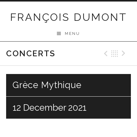
Skip
to
FRANÇOIS DUMONT
content
MENU
CONCERTS
Previo
Bac
N
Grèce Mythique
12 December 2021