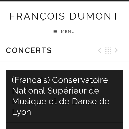
Skip
to
FRANÇOIS DUMONT
content
MENU
CONCERTS
Previo
Bac
N
(Français) Conservatoire
National Supérieur de
Musique et de Danse de
Lyon