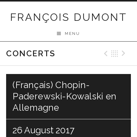
Skip
to
FRANÇOIS DUMONT
content
MENU
CONCERTS
Previo
Bac
N
(Français) Chopin-
Paderewski-Kowalski en
Allemagne
26 August 2017