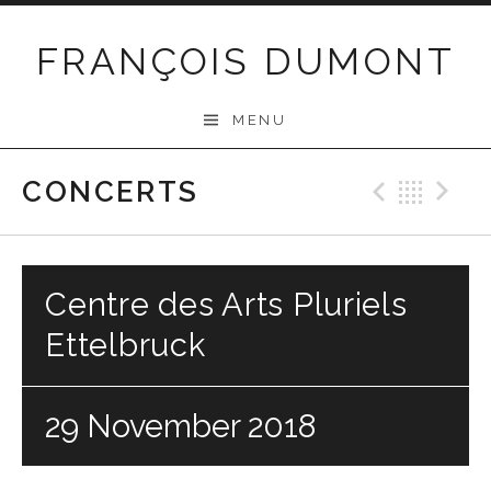
Skip
to
FRANÇOIS DUMONT
content
MENU
CONCERTS
Previo
Bac
N
Centre des Arts Pluriels
Ettelbruck
29 November 2018